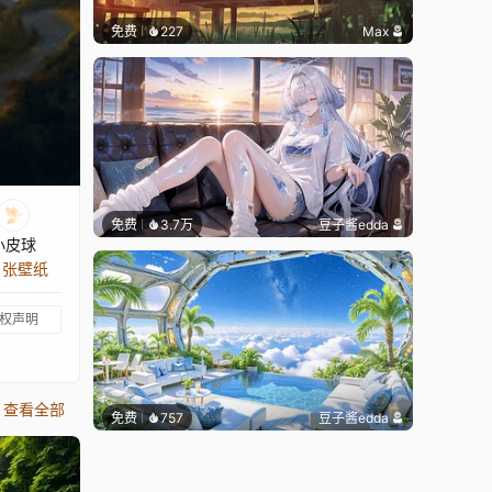
免费
227
Max
免费
3.7万
豆子酱edda
小皮球
1 张壁纸
权声明
查看全部
免费
757
豆子酱edda