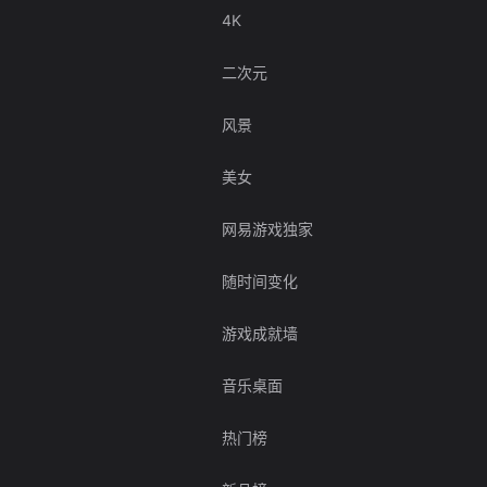
4K
二次元
风景
美女
网易游戏独家
随时间变化
游戏成就墙
音乐桌面
热门榜