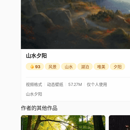
山水夕阳
93
风景
山水
湖泊
唯美
夕阳
视频格式
动态壁纸
57.27M
仅个人使用
山水夕阳
作者的其他作品