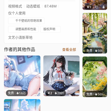
视频格式
动态壁纸
87.48M
￥1
叮叮当当
仅个人使用
千千壁纸的惊艳效果
调整画质和性能
版权声明
文艺小清新草地
作者的其他作品
查看全部
免费
566
渔小小
免费
1.6万
￥2
2991
免费
569
渔小小