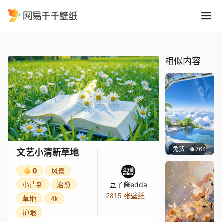
文艺小清新草地
精选
文艺小清新草地
相似内容
免费
764
豆子酱e
文艺小清新草地
0
风景
小清新
治愈
豆子酱edda
2815 张壁纸
草地
4k
护眼