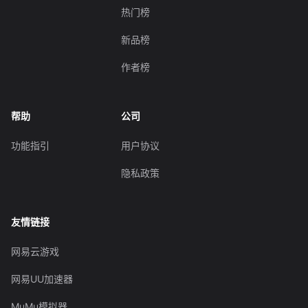
热门榜
新品榜
作者榜
帮助
公司
功能指引
用户协议
隐私政策
友情链接
网易云游戏
网易UU加速器
MuMu模拟器