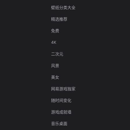
壁纸分类大全
精选推荐
免费
4K
二次元
风景
美女
网易游戏独家
随时间变化
游戏成就墙
音乐桌面