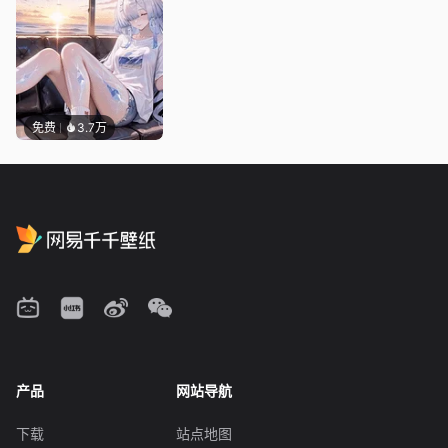
免费
3.7万
产品
网站导航
下载
站点地图