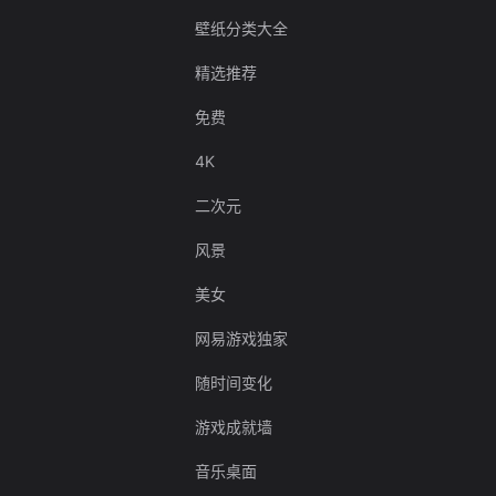
壁纸分类大全
精选推荐
免费
4K
二次元
风景
美女
网易游戏独家
随时间变化
游戏成就墙
音乐桌面