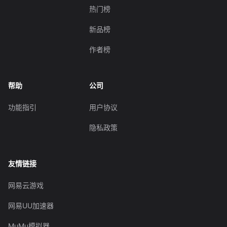
热门榜
新品榜
作者榜
帮助
公司
功能指引
用户协议
隐私政策
友情链接
网易云游戏
网易UU加速器
MuMu模拟器