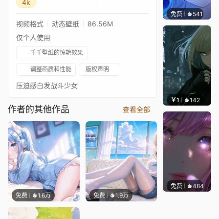
4k
免费
541
辰东壁
视频格式
动态壁纸
86.56M
仅个人使用
千千壁纸的惊艳效果
调整画质和性能
版权声明
压迫感白发战斗少女
￥1
142
辰东壁
作者的其他作品
查看全部
免费
484
辰东壁
免费
1.6万
免费
1.9万