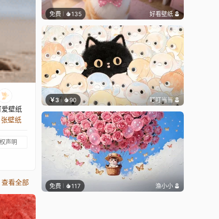
免费
135
好看壁纸
￥3
90
叮叮当当
可爱壁纸
9 张壁纸
权声明
查看全部
免费
117
渔小小