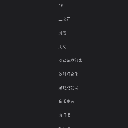
4K
二次元
风景
美女
网易游戏独家
随时间变化
游戏成就墙
音乐桌面
热门榜