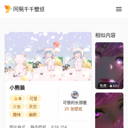
小熊装
精选
小熊装
相似内容
免费
492
辰东壁
小熊装
0
可爱
可恨的长颈鹿
少女
天空
25 张壁纸
趣味
幽默
图片格式
静态壁纸
838.25K