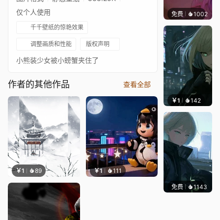
仅个人使用
免费
1002
辰东
千千壁纸的惊艳效果
调整画质和性能
版权声明
小熊装少女被小螃蟹夹住了
作者的其他作品
查看全部
￥1
142
辰东壁
￥1
89
￥1
111
免费
1143
辰东