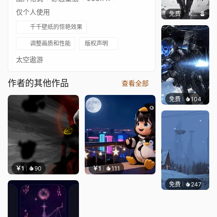
仅个人使用
免费
Kyllar
千千壁纸的惊艳效果
调整画质和性能
版权声明
太空遨游
作者的其他作品
查看全部
免费
104
Syxap
￥1
90
￥1
111
免费
247
Syxap