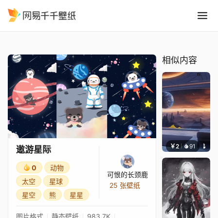
遨游星际
精选
遨游星际
相似内容
￥2
91
好看壁
遨游星际
0
动物
可恨的长颈鹿
太空
星球
25 张壁纸
星空
熊
星星
图片格式
静态壁纸
983.7K