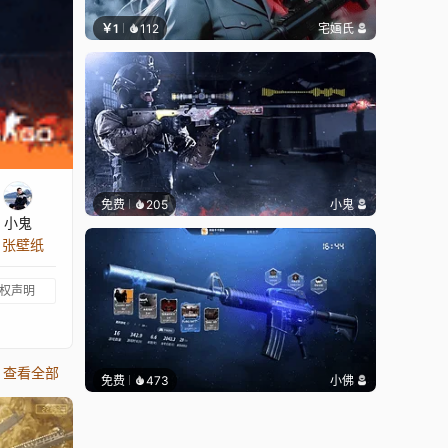
￥1
112
宅婳氏
免费
205
小鬼
小鬼
4 张壁纸
权声明
查看全部
免费
473
小佛