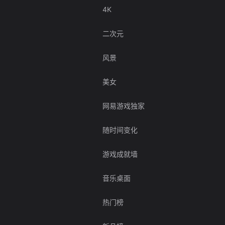
4K
二次元
风景
美女
网易游戏独家
随时间变化
游戏成就墙
音乐桌面
热门榜