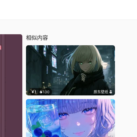
相似内容
￥1
130
辰东壁纸