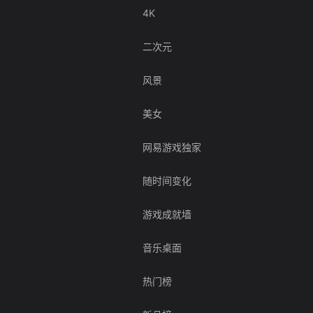
4K
二次元
风景
美女
网易游戏独家
随时间变化
游戏成就墙
音乐桌面
热门榜