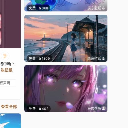
免费
368
辰东壁纸
免费
1809
辰东壁纸
络中断丶
5 张壁纸
权声明
查看全部
免费
402
辰东壁纸