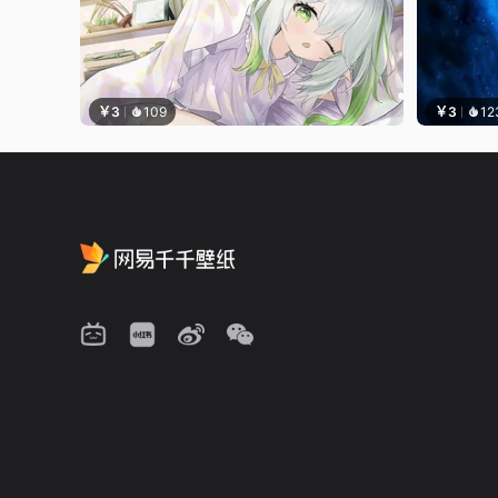
￥3
109
￥3
12