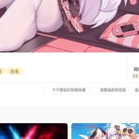
网
莉
白毛
5
千千壁纸的惊艳效果
调整画质和性能
版