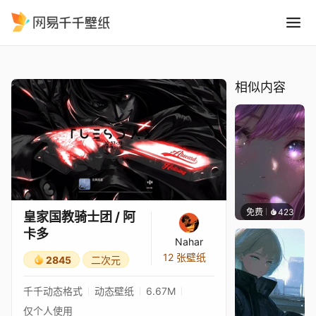
皇家国教骑士团 / 阿卡多
精选
皇家国教骑士团 / 阿卡多
相似内容
免费
423
辰东壁
皇家国教骑士团 / 阿
卡多
Nahar
12 张壁纸
2845
二次元
千千动态格式
动态壁纸
6.67M
仅个人使用