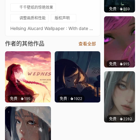
千千壁纸的惊艳效果
免费
859
辰东壁
调整画质和性能
版权声明
Hellsing Alucard Wallpaper : With date and time,Music (Alucard OST)<3 MDR3MX AND KINGSAAD
作者的其他作品
查看全部
免费
915
辰东壁
免费
195
免费
1922
免费
2282
辰东