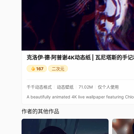
克洛伊·德·阿普谢4K动态纸 | 瓦尼塔斯的手
167
二次元
千千动态格式
动态壁纸
71.02M
仅个人使用
A beautifully animated 4K live wallpaper featuring Chl
作者的其他作品