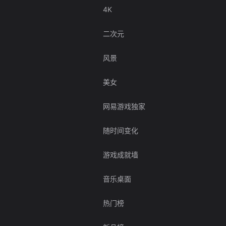
4K
二次元
风景
美女
网易游戏独家
随时间变化
游戏成就墙
音乐桌面
热门榜