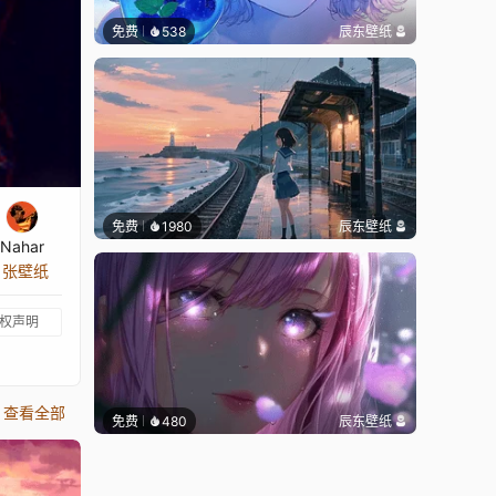
免费
538
辰东壁纸
免费
1980
辰东壁纸
Nahar
2 张壁纸
权声明
查看全部
免费
480
辰东壁纸