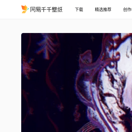
下载
精选推荐
创作
克洛伊·德·阿普谢4K动态
精选
克洛伊·德·阿普谢4K动态纸 | 瓦尼塔斯的手记动画