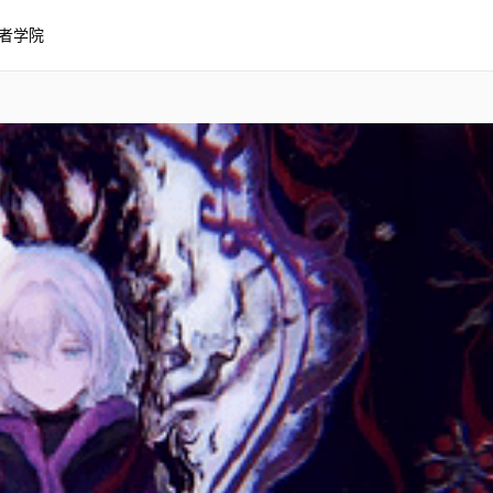
者学院
纸 瓦尼塔斯的手记动画