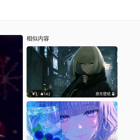
相似内容
￥1
142
辰东壁纸