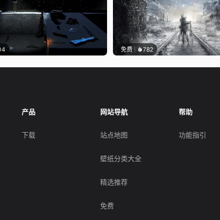
04
免费
782
产品
网站导航
帮助
下载
站点地图
功能指引
壁纸分类大全
精选推荐
免费