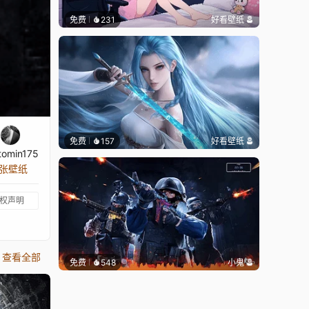
免费
231
好看壁纸
免费
157
好看壁纸
htomin175
 张壁纸
权声明
查看全部
免费
548
小鬼