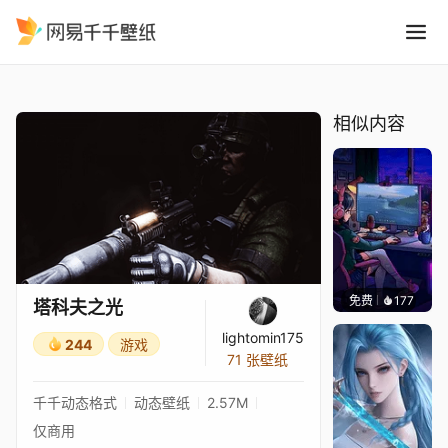
塔科夫之光
精选
塔科夫之光
相似内容
免费
177
𝑬𝒗𝒆𝑾𝒊𝒏
塔科夫之光
lightomin175
244
游戏
71 张壁纸
千千动态格式
动态壁纸
2.57M
仅商用