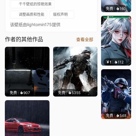
千千壁纸的惊艳效果
免费
160
好看壁
调整画质和性能
版权声明
该壁纸由lightomin175提供
作者的其他作品
查看全部
￥1
112
宅婳氏
免费
907
免费
5355
免费
548
小鬼