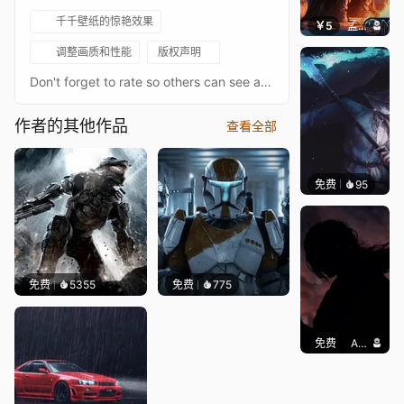
千千壁纸的惊艳效果
￥5
孟婆干杯
调整画质和性能
版权声明
Don't forget to rate so others can see and enjoy this wallpaper!
作者的其他作品
查看全部
免费
95
𝙩𝙢𝙊𝙟𝙞
免费
5355
免费
775
免费
Asuki