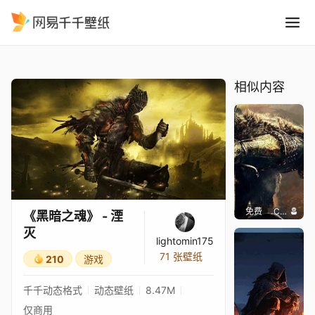
黑暗之魂 - 湮灭
精选
《黑暗之魂》 - 湮灭
相似内容
免费
Chill Knight
《黑暗之魂》 - 湮
灭
lightomin175
71 张壁纸
210
游戏
千千动态格式
动态壁纸
8.47M
仅商用