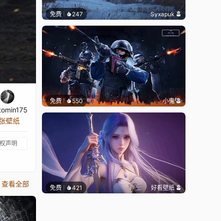
免费
247
Syxapuk
免费
550
小鬼
htomin175
 张壁纸
权声明
查看全部
免费
421
好看壁纸