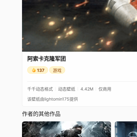
阿索卡克隆军团
137
游戏
千千动态格式
动态壁纸
4.42M
仅商用
该壁纸由lightomin175提供
作者的其他作品