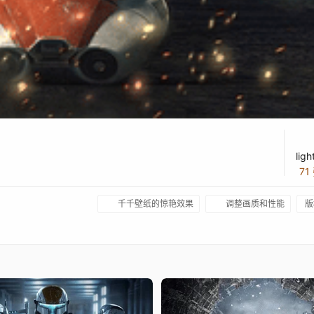
lig
71
千千壁纸的惊艳效果
调整画质和性能
版