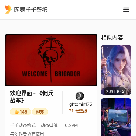
欢迎界面 - 佣兵战车
精选
欢迎界面 - 《佣兵战车》
相似内容
免费
421
好看壁
欢迎界面 - 《佣兵
战车》
lightomin175
71 张壁纸
149
游戏
千千动态格式
动态壁纸
10.29M
与创作者协商使用