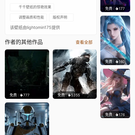
千千壁纸的惊艳效果
免费
177
𝑬𝒗𝒆𝑾𝒊𝒏
调整画质和性能
版权声明
该壁纸由lightomin175提供
作者的其他作品
查看全部
免费
160
好看壁
免费
777
免费
5355
免费
176
｡✧Ma