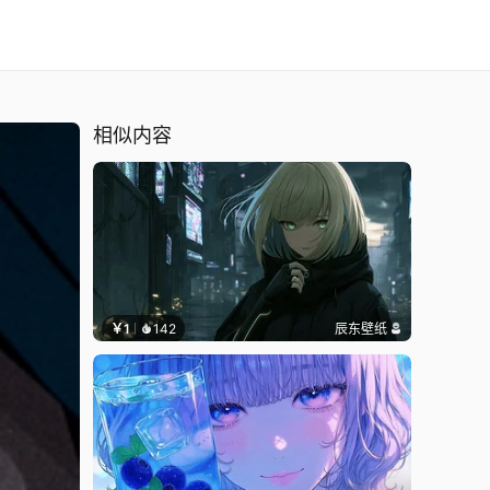
相似内容
￥1
142
辰东壁纸