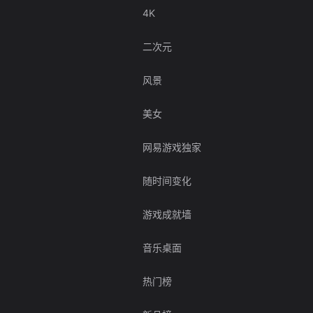
4K
二次元
风景
美女
网易游戏独家
随时间变化
游戏成就墙
音乐桌面
热门榜