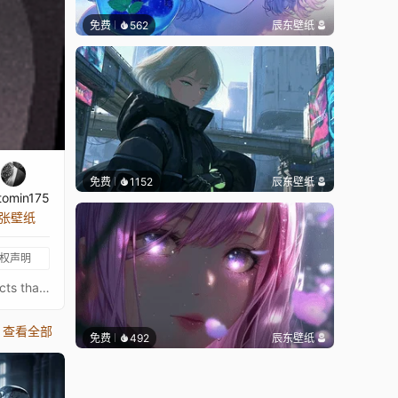
免费
562
辰东壁纸
免费
1152
辰东壁纸
htomin175
 张壁纸
权声明
Experience the mesmerizing main menu in Signalis with eye-tracking mouse control and sophisticated post-processing effects that emulate the nostalgic feel of an old TV. The iconic game title stands prominently, accompanied by a retro VHS-style clock. Customize your wallpaper to resemble Ariane and Isa for a personalized touch. As a fun bonus, you can even change the Eye's sclera and iris colours for some funky, unique combinations!
查看全部
免费
492
辰东壁纸