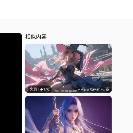
相似内容
免费
176
｡✧MamiXayah✧｡