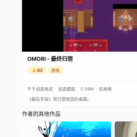
OMORI - 最终归宿
93
游戏
千千动态格式
动态壁纸
5.59M
仅商用
《最后手段》现已登陆您的桌面。
作者的其他作品