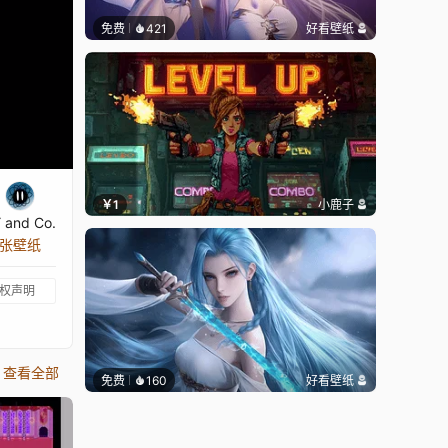
免费
421
好看壁纸
￥1
小鹿子
 and Co.
 张壁纸
权声明
查看全部
免费
160
好看壁纸