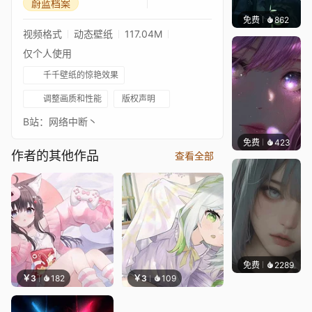
蔚蓝档案
免费
862
辰东壁
视频格式
动态壁纸
117.04M
仅个人使用
千千壁纸的惊艳效果
调整画质和性能
版权声明
B站：网络中断丶
免费
423
辰东壁
作者的其他作品
查看全部
免费
2289
辰东
￥3
182
￥3
109