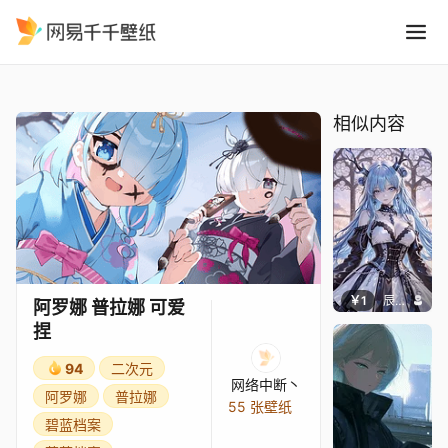
阿罗娜 普拉娜 可爱捏
精选
阿罗娜 普拉娜 可爱捏
相似内容
￥1
辰东壁纸
阿罗娜 普拉娜 可爱
捏
94
二次元
网络中断丶
阿罗娜
普拉娜
55 张壁纸
碧蓝档案