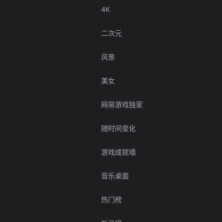
4K
二次元
风景
美女
网易游戏独家
随时间变化
游戏成就墙
音乐桌面
热门榜