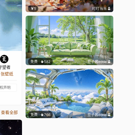
￥1
叮叮当当
免费
582
豆子酱edda
守望者
0 张壁纸
权声明
查看全部
免费
766
豆子酱edda