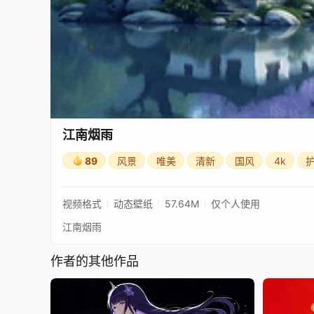
江南烟雨
89
风景
唯美
清新
国风
4k
视频格式
动态壁纸
57.64M
仅个人使用
江南烟雨
作者的其他作品