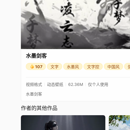
水墨剑客
107
文字
水墨风
文字控
中国风
视频格式
动态壁纸
62.36M
仅个人使用
水墨剑客
作者的其他作品