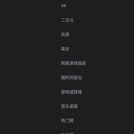
4K
二次元
风景
美女
网易游戏独家
随时间变化
游戏成就墙
音乐桌面
热门榜