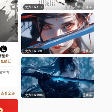
免费
407
小佛
免费
660
星梦
守望者
0 张壁纸
权声明
查看全部
免费
1089
星梦