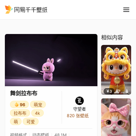
舞剑拉布布
精选
舞剑拉布布
相似内容
￥3
守望者
舞剑拉布布
96
萌宠
守望者
拉布布
4k
820 张壁纸
萌
可爱
视频格式
动态壁纸
48.1M