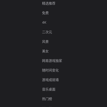
精选推荐
免费
4K
二次元
风景
美女
网易游戏独家
随时间变化
游戏成就墙
音乐桌面
热门榜