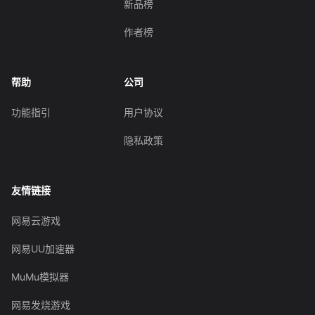
新品榜
作者榜
帮助
公司
功能指引
用户协议
隐私政策
友情链接
网易云游戏
网易UU加速器
MuMu模拟器
网易发烧游戏