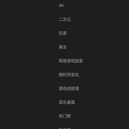
4K
二次元
风景
美女
网易游戏独家
随时间变化
游戏成就墙
音乐桌面
热门榜