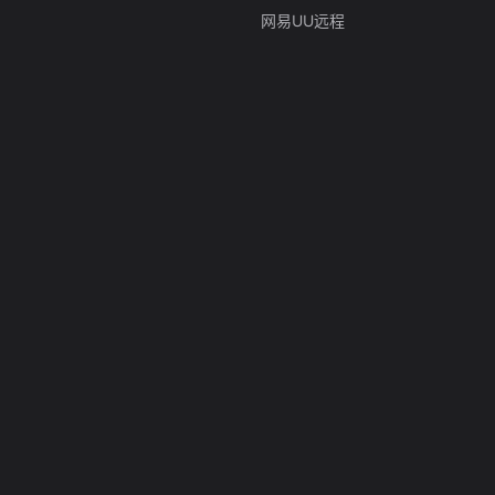
网易UU远程