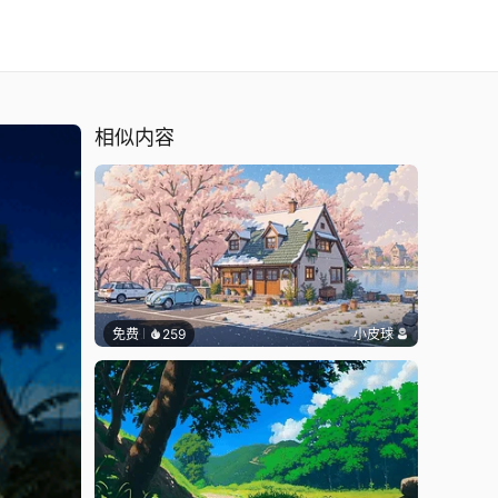
相似内容
免费
259
小皮球