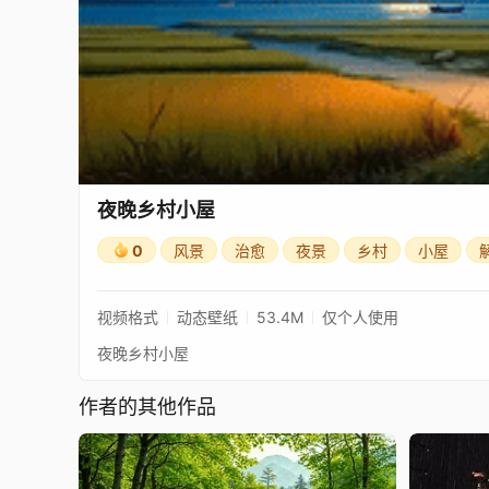
夜晚乡村小屋
0
风景
治愈
夜景
乡村
小屋
视频格式
动态壁纸
53.4M
仅个人使用
夜晚乡村小屋
作者的其他作品