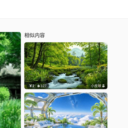
相似内容
￥2
327
小皮球