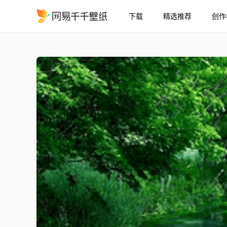
下载
精选推荐
创作
夏日幽静绿林溪流
精选
夏日幽静绿林溪流