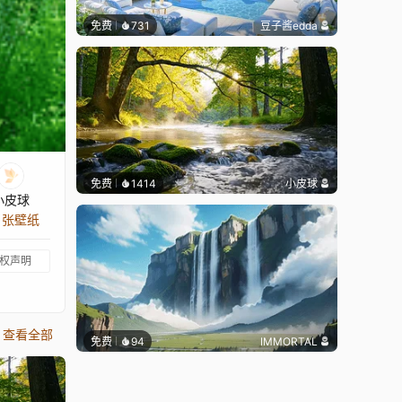
免费
731
豆子酱edda
免费
1414
小皮球
小皮球
1 张壁纸
权声明
查看全部
免费
94
IMMORTAL