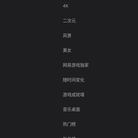
4K
二次元
风景
美女
网易游戏独家
随时间变化
游戏成就墙
音乐桌面
热门榜