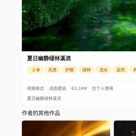
夏日幽静绿林溪流
0
风景
护眼
绿林
流水
自然
视频格式
动态壁纸
63.24M
仅个人使用
夏日幽静绿林溪流
作者的其他作品