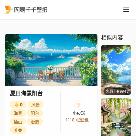
夏日海景阳台
精选
夏日海景阳台
相似内容
免费
9943
叮叮
夏日海景阳台
0
风景
海景
阳台
小皮球
1118 张壁纸
插画
治愈
唯美