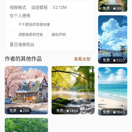
视频格式
动态壁纸
52.12M
免费
568
渔小小
仅个人使用
千千壁纸的惊艳效果
调整画质和性能
版权声明
夏日海景阳台
作者的其他作品
查看全部
免费
3327
星梦
免费
264
免费
1424
免费
1640
好看