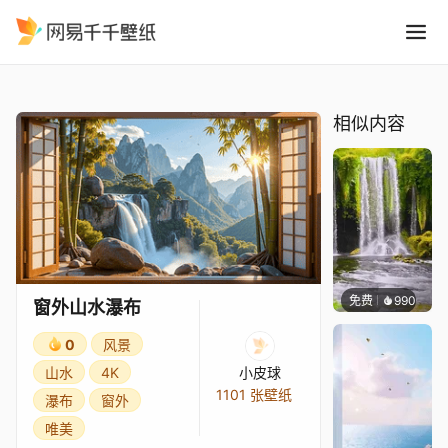
窗外山水瀑布
精选
窗外山水瀑布
相似内容
免费
990
小皮球
窗外山水瀑布
0
风景
山水
4K
小皮球
1101 张壁纸
瀑布
窗外
唯美