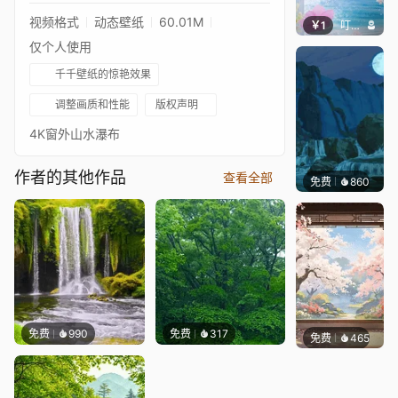
视频格式
动态壁纸
60.01M
￥1
叮叮当当
仅个人使用
千千壁纸的惊艳效果
调整画质和性能
版权声明
4K窗外山水瀑布
作者的其他作品
查看全部
免费
860
Bewie
免费
990
免费
317
免费
465
渔小小