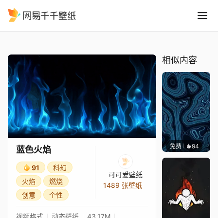
蓝色火焰
精选
蓝色火焰
相似内容
免费
94
Parme
蓝色火焰
91
科幻
可可爱壁纸
火焰
燃烧
1489 张壁纸
创意
个性
视频格式
动态壁纸
43.17M