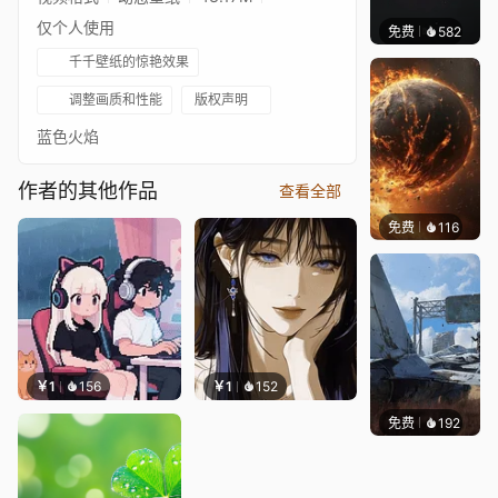
仅个人使用
免费
582
lighto
千千壁纸的惊艳效果
调整画质和性能
版权声明
蓝色火焰
作者的其他作品
查看全部
免费
116
𝑬𝒗𝒆𝑾𝒊𝒏
￥1
156
￥1
152
免费
192
Syxap