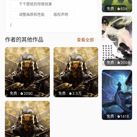
千千壁纸的惊艳效果
免费
638
渔小小
调整画质和性能
版权声明
/
作者的其他作品
查看全部
免费
3008
小佛
免费
2090
免费
3.3万
免费
1418
小佛