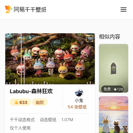
Labubu-森林狂欢
精选
Labubu-森林狂欢
相似内容
免费
128
木木洗
Labubu-森林狂欢
小鬼
833
幽默
54 张壁纸
千千动态格式
动态壁纸
1.07M
仅个人使用