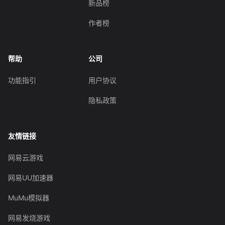
新品榜
作者榜
帮助
公司
功能指引
用户协议
隐私政策
友情链接
网易云游戏
网易UU加速器
MuMu模拟器
网易发烧游戏