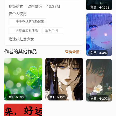
视频格式
动态壁纸
43.38M
免费
1023
辰东
仅个人使用
千千壁纸的惊艳效果
调整画质和性能
版权声明
玫瑰花红发少女
作者的其他作品
查看全部
免费
497
辰东壁
￥1
166
￥1
152
免费
2038
辰东