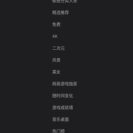
壁纸分类大全
精选推荐
免费
4K
二次元
风景
美女
网易游戏独家
随时间变化
游戏成就墙
音乐桌面
热门榜