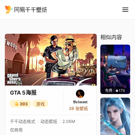
GTA 5海报
精选
GTA 5海报
相似内容
免费
179
𝑬𝒗𝒆𝑾𝒊𝒏
GTA 5海报
𝕭𝖊𝖑𝖒𝖔𝖓𝖙
393
游戏
38 张壁纸
千千动态格式
动态壁纸
2.06M
仅商用