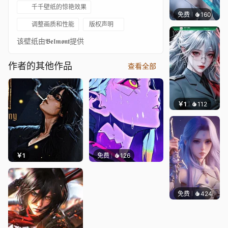
千千壁纸的惊艳效果
免费
160
好看壁
调整画质和性能
版权声明
该壁纸由𝕭𝖊𝖑𝖒𝖔𝖓𝖙提供
作者的其他作品
查看全部
￥1
112
宅婳氏
￥1
免费
126
免费
424
好看壁