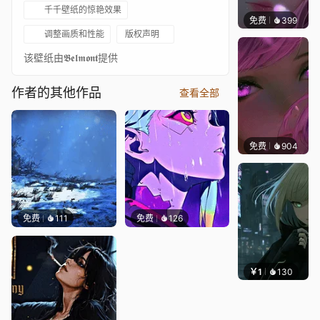
千千壁纸的惊艳效果
免费
399
辰东壁
调整画质和性能
版权声明
该壁纸由𝕭𝖊𝖑𝖒𝖔𝖓𝖙提供
作者的其他作品
查看全部
免费
904
辰东壁
免费
111
免费
126
￥1
130
辰东