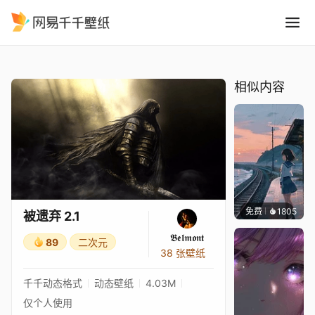
被遗弃 2.1
精选
被遗弃 2.1
相似内容
免费
1805
辰东
被遗弃 2.1
𝕭𝖊𝖑𝖒𝖔𝖓𝖙
89
二次元
38 张壁纸
千千动态格式
动态壁纸
4.03M
仅个人使用