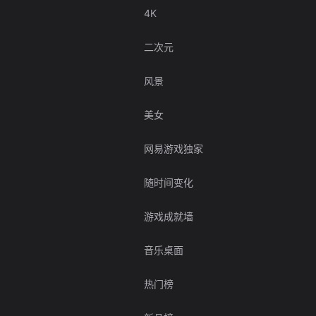
4K
二次元
风景
美女
网易游戏独家
随时间变化
游戏成就墙
音乐桌面
热门榜