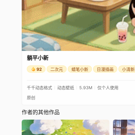
躺平小新
92
二次元
蜡笔小新
日漫插画
小清新
千千动态格式
动态壁纸
5.93M
仅个人使用
原创
作者的其他作品