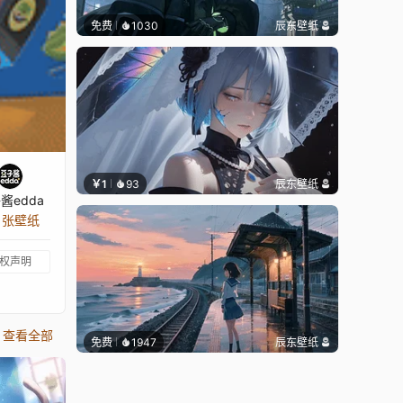
免费
1030
辰东壁纸
￥1
93
辰东壁纸
酱edda
5 张壁纸
权声明
查看全部
免费
1947
辰东壁纸