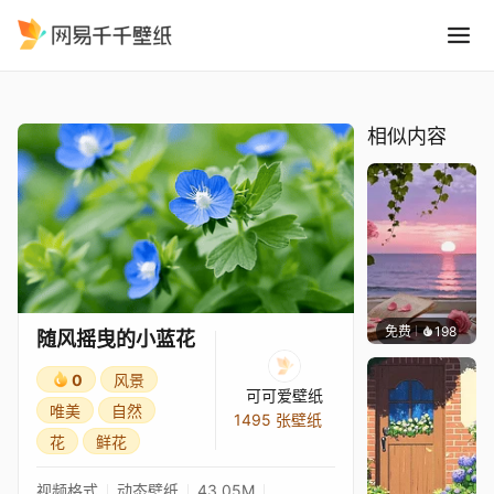
随风摇曳的小蓝花
精选
随风摇曳的小蓝花
相似内容
免费
198
渔小小
随风摇曳的小蓝花
0
风景
可可爱壁纸
唯美
自然
1495 张壁纸
花
鲜花
视频格式
动态壁纸
43.05M