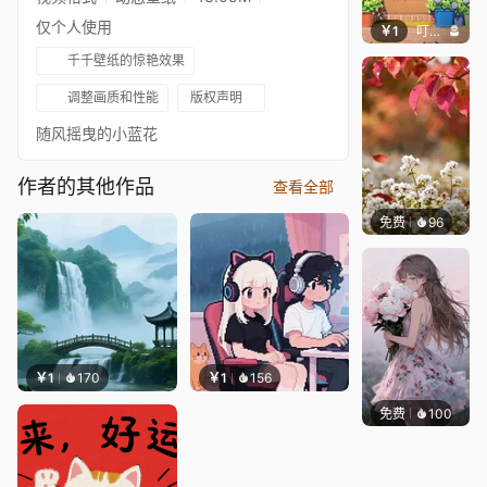
仅个人使用
￥1
叮叮当当
千千壁纸的惊艳效果
调整画质和性能
版权声明
随风摇曳的小蓝花
作者的其他作品
查看全部
免费
96
渔小小
￥1
170
￥1
156
免费
100
渔小小