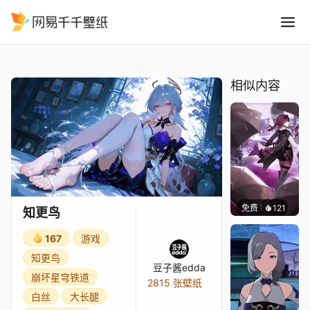
知更鸟
精选
知更鸟
相似内容
免费
121
John 
知更鸟
167
游戏
知更鸟
豆子酱edda
崩坏星穹铁道
2815 张壁纸
白丝
大长腿