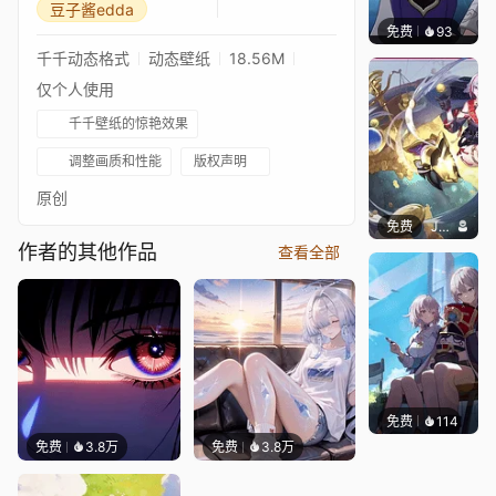
豆子酱edda
免费
93
｡✧Ma
千千动态格式
动态壁纸
18.56M
仅个人使用
千千壁纸的惊艳效果
调整画质和性能
版权声明
原创
免费
John Doe
作者的其他作品
查看全部
免费
114
Sharl
免费
3.8万
免费
3.8万