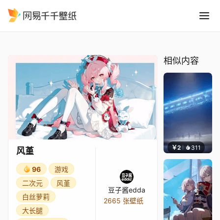
风堇
精选
风堇
相似内容
￥2
311
栩
风堇
96
游戏
二次元
风堇
豆子酱edda
白丝萝莉
2665 张壁纸
大长腿