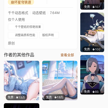
崩坏星穹铁道
免费
107
Sharl
千千动态格式
动态壁纸
7.64M
仅个人使用
千千壁纸的惊艳效果
调整画质和性能
版权声明
原创
免费
100
Tikzit
作者的其他作品
查看全部
免费
93
｡✧Ma
免费
1.5万
免费
1.9万