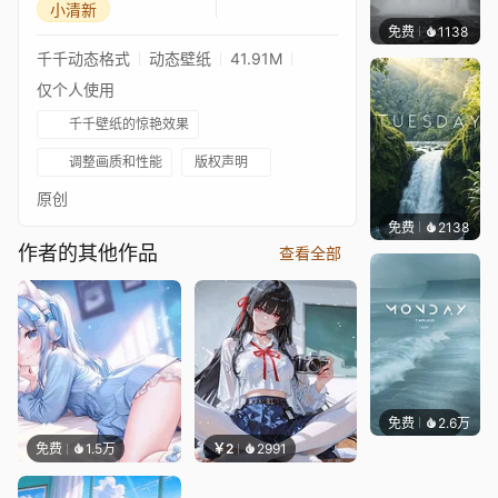
小清新
免费
1138
Salyu
千千动态格式
动态壁纸
41.91M
仅个人使用
千千壁纸的惊艳效果
调整画质和性能
版权声明
原创
免费
2138
Salyu
作者的其他作品
查看全部
免费
2.6万
Salyu
免费
1.5万
￥2
2991