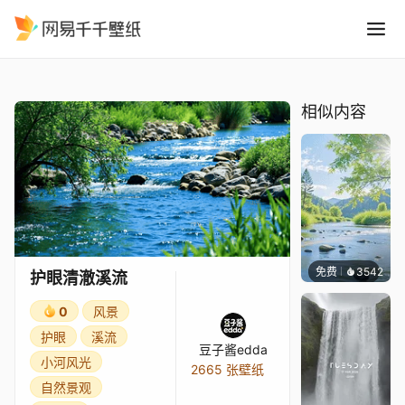
护眼清澈溪流
精选
护眼清澈溪流
相似内容
免费
3542
豆子酱
护眼清澈溪流
0
风景
护眼
溪流
豆子酱edda
小河风光
2665 张壁纸
自然景观