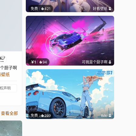
免费
421
好看壁纸
￥1
94
可我是个厨子啊
个厨子啊
 张壁纸
权声明
查看全部
免费
299
Ado