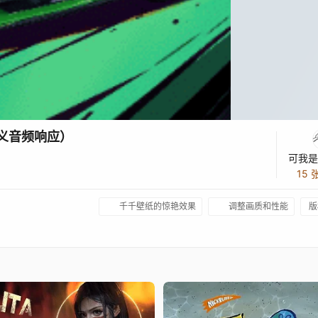
定义音频响应）
可我是
15
千千壁纸的惊艳效果
调整画质和性能
版