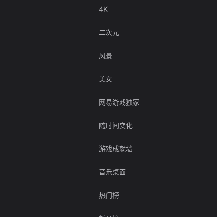
4K
二次元
风景
美女
网易游戏独家
随时间变化
游戏成就墙
音乐桌面
热门榜