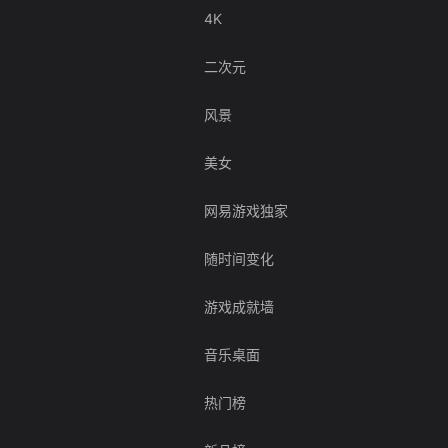
4K
二次元
风景
美女
网易游戏独家
随时间变化
游戏成就墙
音乐桌面
热门榜