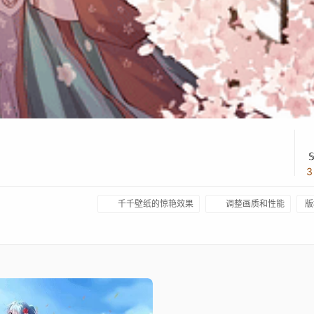

3
千千壁纸的惊艳效果
调整画质和性能
版