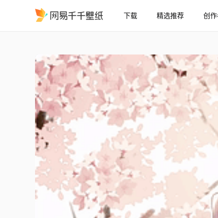
下载
精选推荐
创作
带着可爱微笑樱花图案的
精选
带着可爱微笑樱花图案的动漫猫女郎