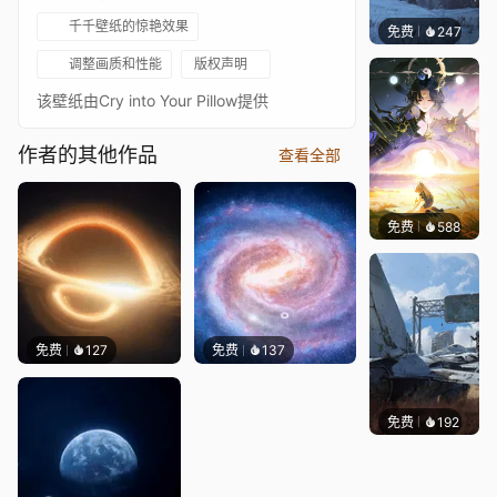
千千壁纸的惊艳效果
免费
247
Syxap
调整画质和性能
版权声明
该壁纸由Cry into Your Pillow提供
作者的其他作品
查看全部
免费
588
小鬼
免费
127
免费
137
免费
192
Syxap