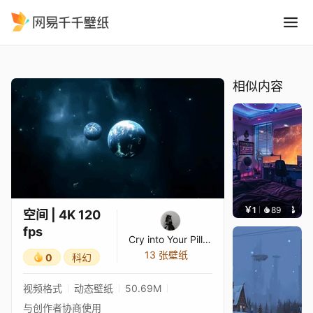
空间 4K 120 fps
精选
空间 | 4K 120 fps
相似内容
￥1
89
叮叮当
空间 | 4K 120
fps
Cry into Your Pillow
13 张壁纸
0
科幻
视频格式
动态壁纸
50.69M
与创作者协商使用