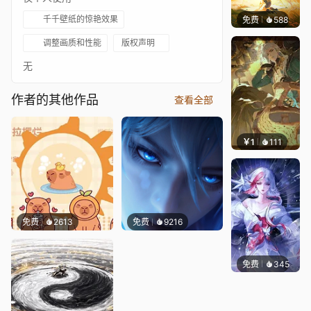
千千壁纸的惊艳效果
免费
588
小鬼
调整画质和性能
版权声明
无
作者的其他作品
查看全部
￥1
111
lampo
免费
2613
免费
9216
免费
345
焦糖触