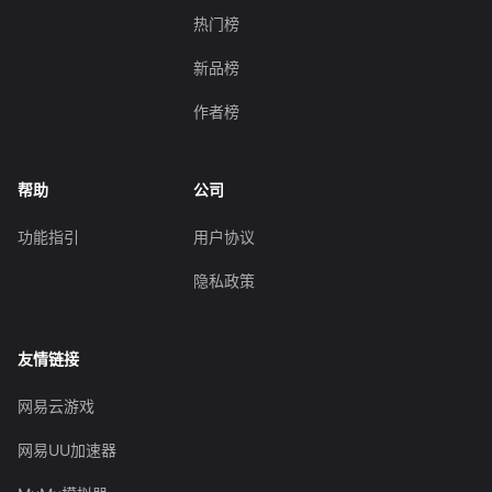
热门榜
新品榜
作者榜
帮助
公司
功能指引
用户协议
隐私政策
友情链接
网易云游戏
网易UU加速器