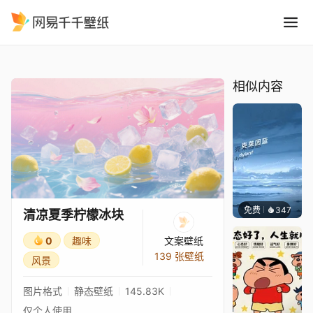
清凉夏季柠檬冰块
精选
清凉夏季柠檬冰块
相似内容
免费
347
冰茶Ln
清凉夏季柠檬冰块
0
趣味
文案壁纸
139 张壁纸
风景
图片格式
静态壁纸
145.83K
仅个人使用