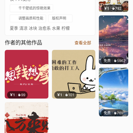
千千壁纸的惊艳效果
￥1
782
渔小小
调整画质和性能
版权声明
夏季 清凉 冰块 治愈系 水果 柠檬
作者的其他作品
查看全部
免费
5962
冰茶L
￥1
99
￥1
101
免费
769
豆子酱e