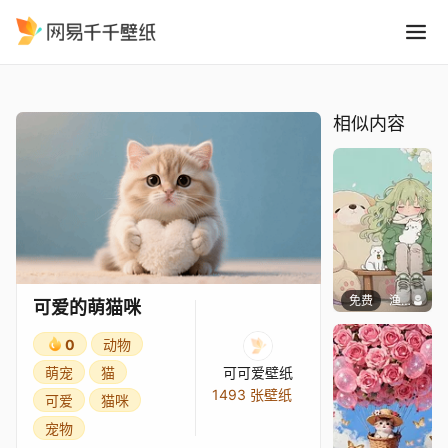
可爱的萌猫咪
精选
可爱的萌猫咪
相似内容
免费
渔小小
可爱的萌猫咪
0
动物
萌宠
猫
可可爱壁纸
1493 张壁纸
可爱
猫咪
宠物