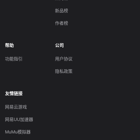
新品榜
作者榜
帮助
公司
功能指引
用户协议
隐私政策
友情链接
网易云游戏
网易UU加速器
MuMu模拟器