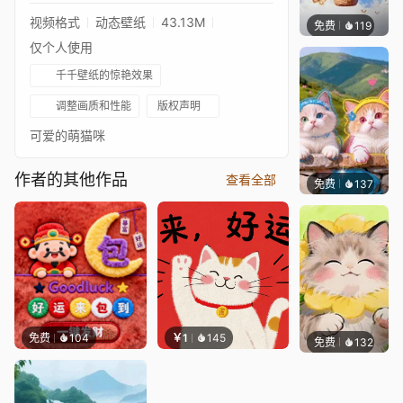
视频格式
动态壁纸
43.13M
免费
119
渔小小
仅个人使用
千千壁纸的惊艳效果
调整画质和性能
版权声明
可爱的萌猫咪
作者的其他作品
查看全部
免费
137
豆子酱e
免费
104
￥1
145
免费
132
渔小小