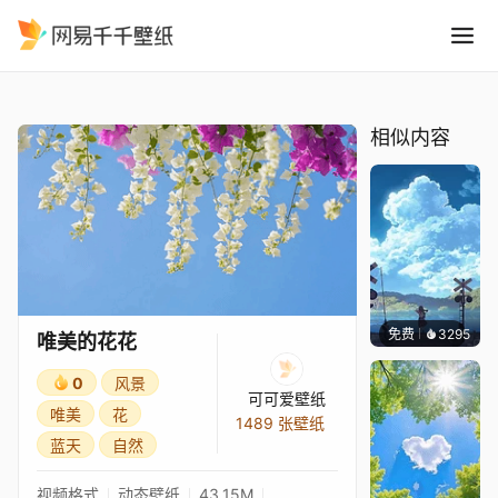
唯美的花花
精选
唯美的花花
相似内容
免费
3295
星梦
唯美的花花
0
风景
可可爱壁纸
唯美
花
1489 张壁纸
蓝天
自然
视频格式
动态壁纸
43.15M