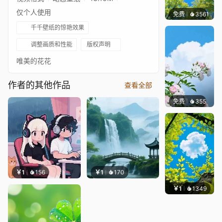
仅个人使用
免费
3561
豆子酱
千千壁纸的惊艳效果
调整画质和性能
版权声明
唯美的花花
作者的其他作品
查看全部
免费
355
渔小小
￥1
156
￥1
170
￥1
1349
渔小