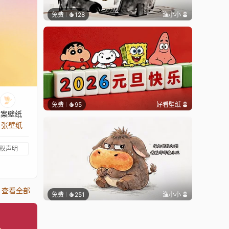
免费
128
渔小小
免费
95
好看壁纸
文案壁纸
9 张壁纸
权声明
查看全部
免费
251
渔小小