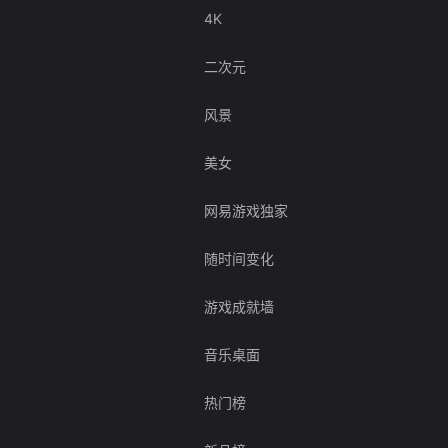
4K
二次元
风景
美女
网易游戏独家
随时间变化
游戏成就墙
音乐桌面
热门榜