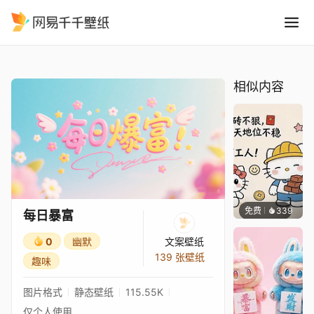
每日暴富
精选
每日暴富
相似内容
免费
339
渔小小
每日暴富
0
幽默
文案壁纸
139 张壁纸
趣味
图片格式
静态壁纸
115.55K
仅个人使用