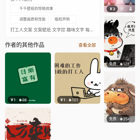
千千壁纸的惊艳效果
￥3
好看壁纸
调整画质和性能
版权声明
打工人文案 文案壁纸 文字控 趣味文字 每日暴富
作者的其他作品
查看全部
免费
128
渔小小
￥1
98
￥1
101
免费
254
渔小小