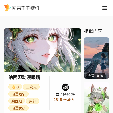
纳西妲动漫眼睛
精选
纳西妲动漫眼睛
相似内容
免费
2010
辰东
纳西妲动漫眼睛
0
二次元
动漫眼睛
豆子酱edda
2815 张壁纸
纳西妲
原神
动漫女孩