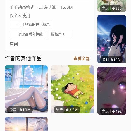
千千动态格式
动态壁纸
15.6M
免费
235
夜莺Ni
仅个人使用
千千壁纸的惊艳效果
调整画质和性能
版权声明
原创
作者的其他作品
查看全部
￥1
103
辰东
免费
1.9万
免费
3.3万
免费
492
辰东壁